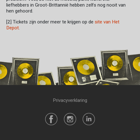
liefhebbers in Groot-Brittannië hebben zelfs nog nooit van
hen gehoord.
[2] Tickets zijn onder meer te krijgen op de
site van Het
Depot
.
Privacyverklaring