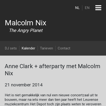
Overslaan en naar de inhoud gaan
NL
EN
Malcolm Nix
The Angry Planet
DJ Malcolm Nix
DJ sets
Kalender
Tarieven
Contact
Anne Clark + afterparty met Malcolm
Nix
21 november 2014
Het is niet gemakkelijk van nul een nieuwe concertzaal uit te
bouwen, maar na iets meer dan tien jaar heeft het Leuvense
muziekcentrum Het Depot toch zijn plaats weten te veroveren