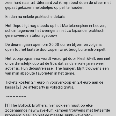
zeer hard naar uit. Uiteraard zal ik mijn best doen de sfeer met
gepast gekozen melodietjes op peil te houden.
En dan nu enkele praktische details:
Het Depot ligt nog steeds op het Martelarenplein in Leuven,
schuin tegenover het overigens niet zo bijzonder praktisch
gerenoveerde stationsgebouw.
De deuren gaan open om 20.00 uur en blijven vervolgens
open tot het laatste doorzopen wrak terug buitenstrompelt.
Het voorprogramma wordt verzorgd door Flesh&Fell, een niet
onverdienstelijk duo uit de 80s dat sinds enkele jaren weer
actief is. Hun debuutrelease, 'The hunger', blijft trouwens een
van mijn absolute favorieten in het genre.
Tickets kosten 21 euro in voorverkoop en 24 euro aan de
kassa [2]. De afterparty is volledig gratis.
-------------
[1] The Bollock Brothers, hier ook een must op elke
zogenaamde new wave-fuif, kampen trouwens met hetzelfde
probleem. Veel, zo niet de meeste, punk/wave/etc.-