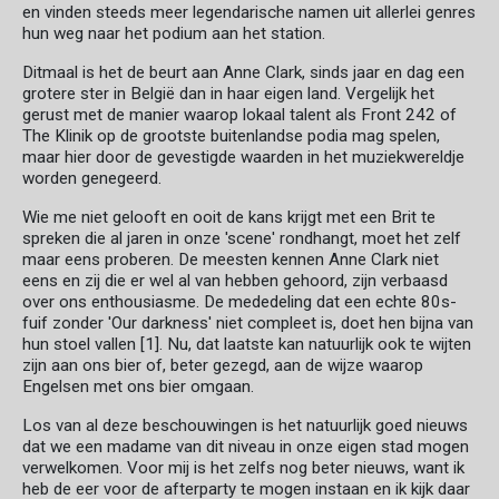
en vinden steeds meer legendarische namen uit allerlei genres
hun weg naar het podium aan het station.
Ditmaal is het de beurt aan Anne Clark, sinds jaar en dag een
grotere ster in België dan in haar eigen land. Vergelijk het
gerust met de manier waarop lokaal talent als Front 242 of
The Klinik op de grootste buitenlandse podia mag spelen,
maar hier door de gevestigde waarden in het muziekwereldje
worden genegeerd.
Wie me niet gelooft en ooit de kans krijgt met een Brit te
spreken die al jaren in onze 'scene' rondhangt, moet het zelf
maar eens proberen. De meesten kennen Anne Clark niet
eens en zij die er wel al van hebben gehoord, zijn verbaasd
over ons enthousiasme. De mededeling dat een echte 80s-
fuif zonder 'Our darkness' niet compleet is, doet hen bijna van
hun stoel vallen [1]. Nu, dat laatste kan natuurlijk ook te wijten
zijn aan ons bier of, beter gezegd, aan de wijze waarop
Engelsen met ons bier omgaan.
Los van al deze beschouwingen is het natuurlijk goed nieuws
dat we een madame van dit niveau in onze eigen stad mogen
verwelkomen. Voor mij is het zelfs nog beter nieuws, want ik
heb de eer voor de afterparty te mogen instaan en ik kijk daar