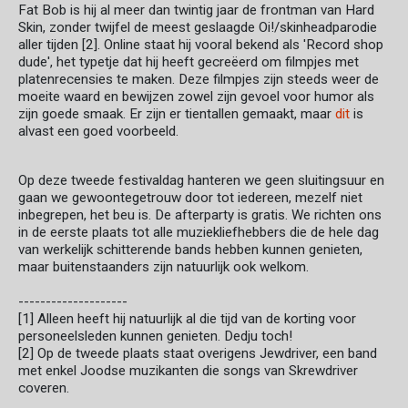
Fat Bob is hij al meer dan twintig jaar de frontman van Hard
Skin, zonder twijfel de meest geslaagde Oi!/skinheadparodie
aller tijden [2]. Online staat hij vooral bekend als 'Record shop
dude', het typetje dat hij heeft gecreëerd om filmpjes met
platenrecensies te maken. Deze filmpjes zijn steeds weer de
moeite waard en bewijzen zowel zijn gevoel voor humor als
zijn goede smaak. Er zijn er tientallen gemaakt, maar
dit
is
alvast een goed voorbeeld.
Op deze tweede festivaldag hanteren we geen sluitingsuur en
gaan we gewoontegetrouw door tot iedereen, mezelf niet
inbegrepen, het beu is. De afterparty is gratis. We richten ons
in de eerste plaats tot alle muziekliefhebbers die de hele dag
van werkelijk schitterende bands hebben kunnen genieten,
maar buitenstaanders zijn natuurlijk ook welkom.
--------------------
[1] Alleen heeft hij natuurlijk al die tijd van de korting voor
personeelsleden kunnen genieten. Dedju toch!
[2] Op de tweede plaats staat overigens Jewdriver, een band
met enkel Joodse muzikanten die songs van Skrewdriver
coveren.