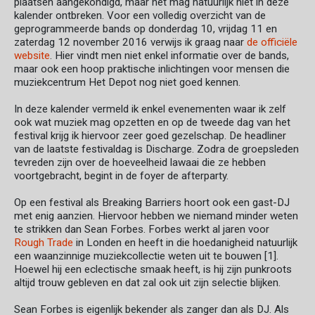
plaatsen aangekondigd, maar het mag natuurlijk niet in deze
kalender ontbreken. Voor een volledig overzicht van de
geprogrammeerde bands op donderdag 10, vrijdag 11 en
zaterdag 12 november 2016 verwijs ik graag naar
de officiële
website
. Hier vindt men niet enkel informatie over de bands,
maar ook een hoop praktische inlichtingen voor mensen die
muziekcentrum Het Depot nog niet goed kennen.
In deze kalender vermeld ik enkel evenementen waar ik zelf
ook wat muziek mag opzetten en op de tweede dag van het
festival krijg ik hiervoor zeer goed gezelschap. De headliner
van de laatste festivaldag is Discharge. Zodra de groepsleden
tevreden zijn over de hoeveelheid lawaai die ze hebben
voortgebracht, begint in de foyer de afterparty.
Op een festival als Breaking Barriers hoort ook een gast-DJ
met enig aanzien. Hiervoor hebben we niemand minder weten
te strikken dan Sean Forbes. Forbes werkt al jaren voor
Rough Trade
in Londen en heeft in die hoedanigheid natuurlijk
een waanzinnige muziekcollectie weten uit te bouwen [1].
Hoewel hij een eclectische smaak heeft, is hij zijn punkroots
altijd trouw gebleven en dat zal ook uit zijn selectie blijken.
Sean Forbes is eigenlijk bekender als zanger dan als DJ. Als