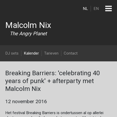
Overslaan en naar de inhoud gaan
NL
EN
Malcolm Nix
The Angry Planet
DJ Malcolm Nix
DJ sets
Kalender
Tarieven
Contact
Breaking Barriers: 'celebrating 40
years of punk' + afterparty met
Malcolm Nix
12 november 2016
Het festival Breaking Barriers is ondertussen al op allerlei