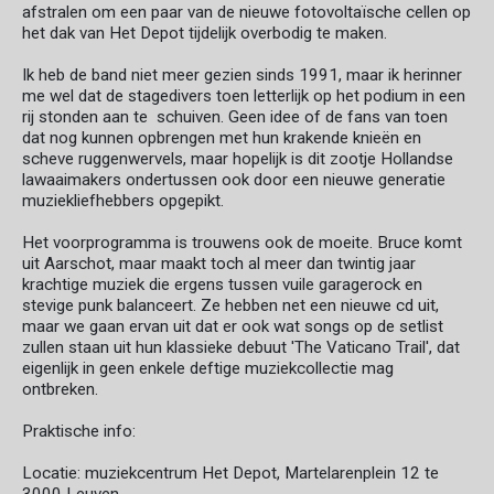
afstralen om een paar van de nieuwe fotovoltaïsche cellen op
het dak van Het Depot tijdelijk overbodig te maken.
Ik heb de band niet meer gezien sinds 1991, maar ik herinner
me wel dat de stagedivers toen letterlijk op het podium in een
rij stonden aan te schuiven. Geen idee of de fans van toen
dat nog kunnen opbrengen met hun krakende knieën en
scheve ruggenwervels, maar hopelijk is dit zootje Hollandse
lawaaimakers ondertussen ook door een nieuwe generatie
muziekliefhebbers opgepikt.
Het voorprogramma is trouwens ook de moeite. Bruce komt
uit Aarschot, maar maakt toch al meer dan twintig jaar
krachtige muziek die ergens tussen vuile garagerock en
stevige punk balanceert. Ze hebben net een nieuwe cd uit,
maar we gaan ervan uit dat er ook wat songs op de setlist
zullen staan uit hun klassieke debuut 'The Vaticano Trail', dat
eigenlijk in geen enkele deftige muziekcollectie mag
ontbreken.
Praktische info:
Locatie: muziekcentrum Het Depot, Martelarenplein 12 te