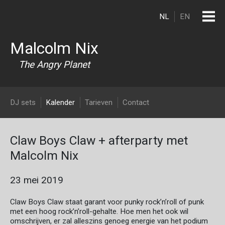
Overslaan en naar de inhoud gaan
NL
EN
Malcolm Nix
The Angry Planet
DJ Malcolm Nix
DJ sets
Kalender
Tarieven
Contact
Claw Boys Claw + afterparty met
Malcolm Nix
23 mei 2019
Claw Boys Claw staat garant voor punky rock’n’roll of punk
met een hoog rock’n’roll-gehalte. Hoe men het ook wil
omschrijven, er zal alleszins genoeg energie van het podium