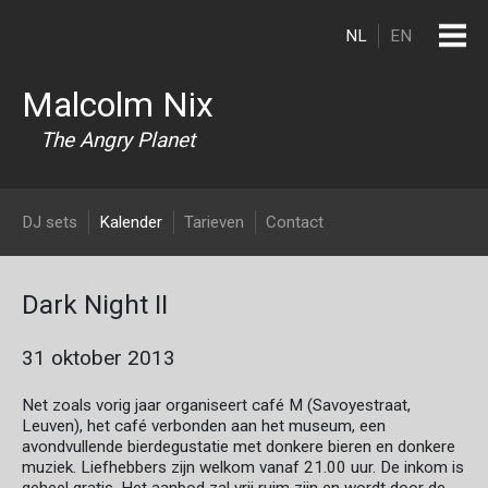
Overslaan en naar de inhoud gaan
NL
EN
Malcolm Nix
The Angry Planet
DJ Malcolm Nix
DJ sets
Kalender
Tarieven
Contact
Dark Night II
31 oktober 2013
Net zoals vorig jaar organiseert café M (Savoyestraat,
Leuven), het café verbonden aan het museum, een
avondvullende bierdegustatie met donkere bieren en donkere
muziek. Liefhebbers zijn welkom vanaf 21.00 uur. De inkom is