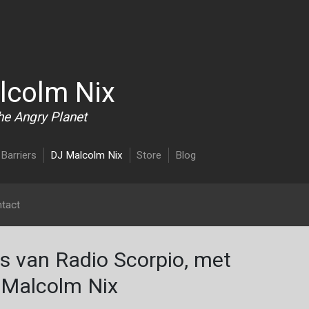
Overslaan en naar de inhoud gaan
lcolm Nix
he Angry Planet
Barriers
DJ Malcolm Nix
Store
Blog
tact
s van Radio Scorpio, met
 Malcolm Nix