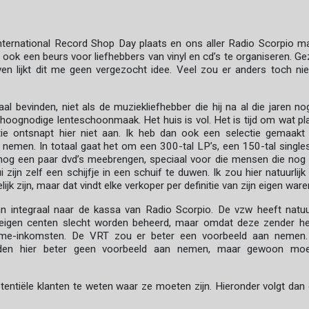
 International Record Shop Day plaats en ons aller Radio Scorpio m
ook een beurs voor liefhebbers van vinyl en cd’s te organiseren. Ge
ven lijkt dit me geen vergezocht idee. Veel zou er anders toch nie
l bevinden, niet als de muziekliefhebber die hij na al die jaren nog
 hoognodige lenteschoonmaak. Het huis is vol. Het is tijd om wat pl
ie ontsnapt hier niet aan. Ik heb dan ook een selectie gemaakt
nemen. In totaal gaat het om een 300-tal LP’s, een 150-tal single
s nog een paar dvd’s meebrengen, speciaal voor die mensen die nog 
ui zijn zelf een schijfje in een schuif te duwen. Ik zou hier natuurlijk
ijk zijn, maar dat vindt elke verkoper per definitie van zijn eigen ware
 integraal naar de kassa van Radio Scorpio. De vzw heeft natuur
 eigen centen slecht worden beheerd, maar omdat deze zender he
lame-inkomsten. De VRT zou er beter een voorbeeld aan nemen
den hier beter geen voorbeeld aan nemen, maar gewoon moe
otentiële klanten te weten waar ze moeten zijn. Hieronder volgt dan