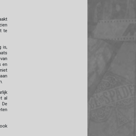
aakt
zien
t te
 is,
aats
 van
s en
niet
 aan
n.
lijk
t al
. De
ten
 ook