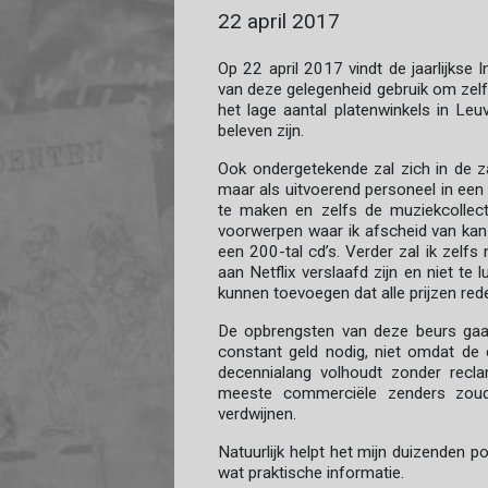
22 april 2017
Op 22 april 2017 vindt de jaarlijkse
van deze gelegenheid gebruik om zelf 
het lage aantal platenwinkels in Leu
beleven zijn.
Ook ondergetekende zal zich in de zaa
maar als uitvoerend personeel in een
te maken en zelfs de muziekcollect
voorwerpen waar ik afscheid van kan 
een 200-tal cd’s. Verder zal ik zelf
aan Netflix verslaafd zijn en niet te l
kunnen toevoegen dat alle prijzen redel
De opbrengsten van deze beurs gaan
constant geld nodig, niet omdat de
decennialang volhoudt zonder rec
meeste commerciële zenders zou
verdwijnen.
Natuurlijk helpt het mijn duizenden p
wat praktische informatie.