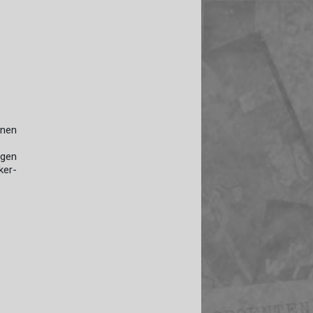
nnen
igen
ker-