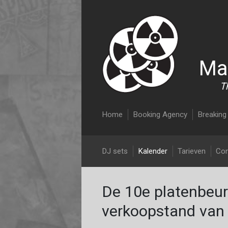
Ma
T
Main navigation
Home
Booking Agency
Breaking 
DJ Malcolm Nix
DJ sets
Kalender
Tarieven
Con
De 10e platenbeur
verkoopstand van