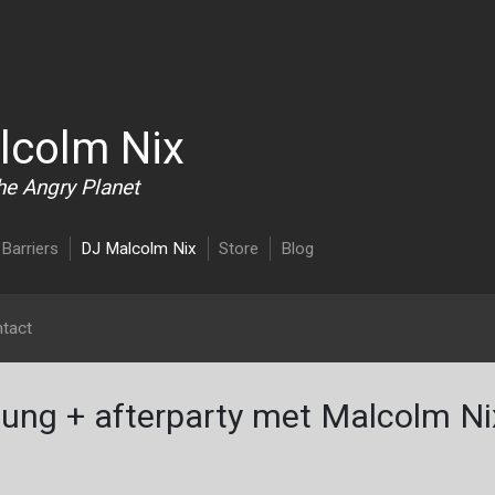
Overslaan en naar de inhoud gaan
lcolm Nix
he Angry Planet
Barriers
DJ Malcolm Nix
Store
Blog
tact
ung + afterparty met Malcolm Ni