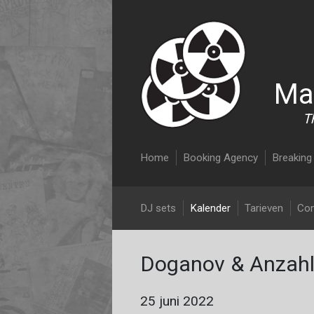
Ma
T
Main navigation
Home
Booking Agency
Breaking 
DJ Malcolm Nix
DJ sets
Kalender
Tarieven
Con
Doganov & Anzahl
25 juni 2022