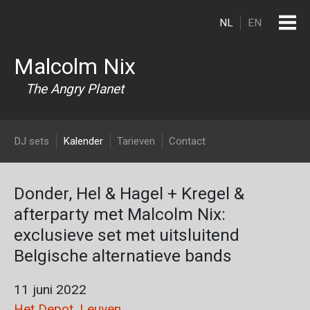
Overslaan en naar de inhoud gaan
NL
EN
Malcolm Nix
The Angry Planet
DJ Malcolm Nix
DJ sets
Kalender
Tarieven
Contact
Donder, Hel & Hagel + Kregel &
afterparty met Malcolm Nix:
exclusieve set met uitsluitend
Belgische alternatieve bands
11 juni 2022
Het Depot, Leuven