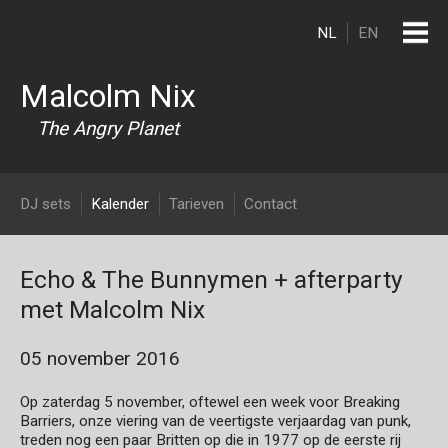
Overslaan en naar de inhoud gaan
NL
EN
Malcolm Nix
The Angry Planet
DJ Malcolm Nix
DJ sets
Kalender
Tarieven
Contact
Echo & The Bunnymen + afterparty
met Malcolm Nix
05 november 2016
Op zaterdag 5 november, oftewel een week voor Breaking
Barriers, onze viering van de veertigste verjaardag van punk,
treden nog een paar Britten op die in 1977 op de eerste rij