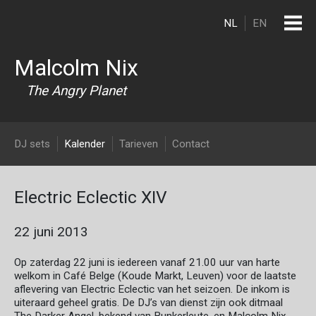
Overslaan en naar de inhoud gaan
NL
EN
Malcolm Nix
The Angry Planet
DJ Malcolm Nix
DJ sets
Kalender
Tarieven
Contact
Electric Eclectic XIV
22 juni 2013
Op zaterdag 22 juni is iedereen vanaf 21.00 uur van harte
welkom in Café Belge (Koude Markt, Leuven) voor de laatste
aflevering van Electric Eclectic van het seizoen. De inkom is
uiteraard geheel gratis. De DJ’s van dienst zijn ook ditmaal