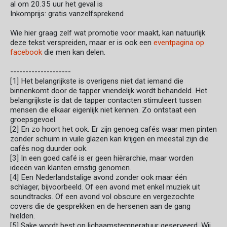
al om 20.35 uur het geval is
Inkomprijs: gratis vanzelfsprekend
Wie hier graag zelf wat promotie voor maakt, kan natuurlijk
deze tekst verspreiden, maar er is ook een
eventpagina op
facebook
die men kan delen.
--------------------
[1] Het belangrijkste is overigens niet dat iemand die
binnenkomt door de tapper vriendelijk wordt behandeld. Het
belangrijkste is dat de tapper contacten stimuleert tussen
mensen die elkaar eigenlijk niet kennen. Zo ontstaat een
groepsgevoel.
[2] En zo hoort het ook. Er zijn genoeg cafés waar men pinten
zonder schuim in vuile glazen kan krijgen en meestal zijn die
cafés nog duurder ook.
[3] In een goed café is er geen hiërarchie, maar worden
ideeën van klanten ernstig genomen.
[4] Een Nederlandstalige avond zonder ook maar één
schlager, bijvoorbeeld. Of een avond met enkel muziek uit
soundtracks. Of een avond vol obscure en vergezochte
covers die de gesprekken en de hersenen aan de gang
hielden.
[5] Sake wordt best op lichaamstemperatuur geserveerd. Wij