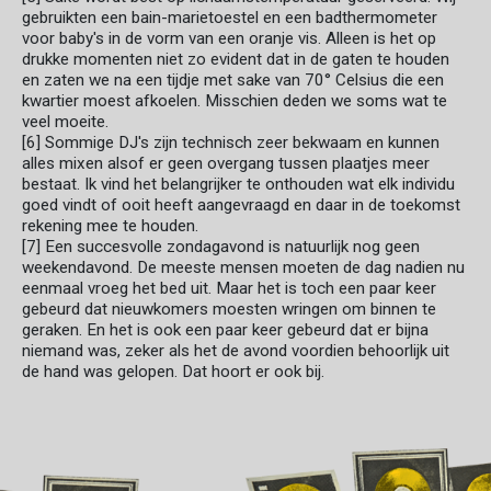
gebruikten een bain-marietoestel en een badthermometer
voor baby's in de vorm van een oranje vis. Alleen is het op
drukke momenten niet zo evident dat in de gaten te houden
en zaten we na een tijdje met sake van 70° Celsius die een
kwartier moest afkoelen. Misschien deden we soms wat te
veel moeite.
[6] Sommige DJ's zijn technisch zeer bekwaam en kunnen
alles mixen alsof er geen overgang tussen plaatjes meer
bestaat. Ik vind het belangrijker te onthouden wat elk individu
goed vindt of ooit heeft aangevraagd en daar in de toekomst
rekening mee te houden.
[7] Een succesvolle zondagavond is natuurlijk nog geen
weekendavond. De meeste mensen moeten de dag nadien nu
eenmaal vroeg het bed uit. Maar het is toch een paar keer
gebeurd dat nieuwkomers moesten wringen om binnen te
geraken. En het is ook een paar keer gebeurd dat er bijna
niemand was, zeker als het de avond voordien behoorlijk uit
de hand was gelopen. Dat hoort er ook bij.