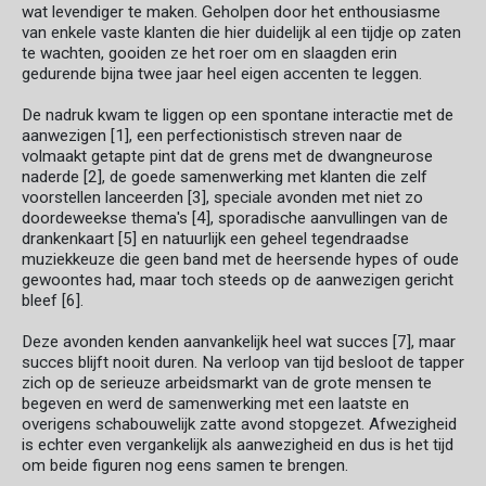
wat levendiger te maken. Geholpen door het enthousiasme
van enkele vaste klanten die hier duidelijk al een tijdje op zaten
te wachten, gooiden ze het roer om en slaagden erin
gedurende bijna twee jaar heel eigen accenten te leggen.
De nadruk kwam te liggen op een spontane interactie met de
aanwezigen [1], een perfectionistisch streven naar de
volmaakt getapte pint dat de grens met de dwangneurose
naderde [2], de goede samenwerking met klanten die zelf
voorstellen lanceerden [3], speciale avonden met niet zo
doordeweekse thema's [4], sporadische aanvullingen van de
drankenkaart [5] en natuurlijk een geheel tegendraadse
muziekkeuze die geen band met de heersende hypes of oude
gewoontes had, maar toch steeds op de aanwezigen gericht
bleef [6].
Deze avonden kenden aanvankelijk heel wat succes [7], maar
succes blijft nooit duren. Na verloop van tijd besloot de tapper
zich op de serieuze arbeidsmarkt van de grote mensen te
begeven en werd de samenwerking met een laatste en
overigens schabouwelijk zatte avond stopgezet. Afwezigheid
is echter even vergankelijk als aanwezigheid en dus is het tijd
om beide figuren nog eens samen te brengen.