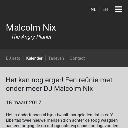
Overslaan en naar de inhoud gaan
NL
EN
Malcolm Nix
The Angry Planet
DJ Malcolm Nix
DJ sets
Kalender
Tarieven
Contact
Het kan nog erger! Een reünie met
onder meer DJ Malcolm Nix
18 maart 2017
Het is ondertussen al bijna twaalf jaar geleden dat in café
Libertad twee nieuwe mensen zich achter de toog waagden
aan een poging de op dat ogenblik vrij saaie zondagavonden