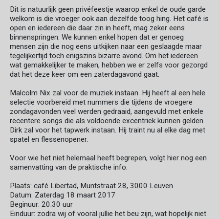
Dit is natuurlijk geen privéfeestje waarop enkel de oude garde
welkom is die vroeger ook aan dezelfde toog hing. Het café is
open en iedereen die daar zin in heeft, mag zeker eens
binnenspringen. We kunnen enkel hopen dat er genoeg
mensen zijn die nog eens uitkijken naar een geslaagde maar
tegelijkertijd toch enigszins bizarre avond. Om het iedereen
wat gemakkelijker te maken, hebben we er zelfs voor gezorgd
dat het deze keer om een zaterdagavond gaat.
Malcolm Nix zal voor de muziek instaan. Hij heeft al een hele
selectie voorbereid met nummers die tijdens de vroegere
zondagavonden veel werden gedraaid, aangevuld met enkele
recentere songs die als voldoende excentriek kunnen gelden.
Dirk zal voor het tapwerk instaan. Hij traint nu al elke dag met
spatel en flessenopener.
Voor wie het niet helemaal heeft begrepen, volgt hier nog een
samenvatting van de praktische info.
Plaats: café Libertad, Muntstraat 28, 3000 Leuven
Datum: Zaterdag 18 maart 2017
Beginuur: 20.30 uur
Einduur: zodra wij of vooral jullie het beu zijn, wat hopelijk niet