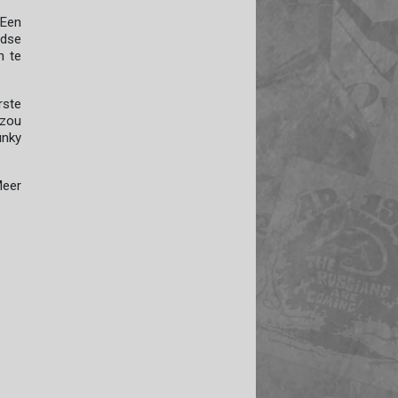
(Een
ndse
m te
rste
 zou
unky
Meer