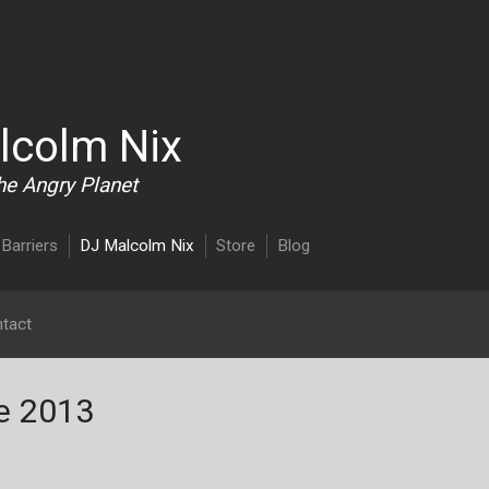
Overslaan en naar de inhoud gaan
lcolm Nix
he Angry Planet
Barriers
DJ Malcolm Nix
Store
Blog
tact
de 2013