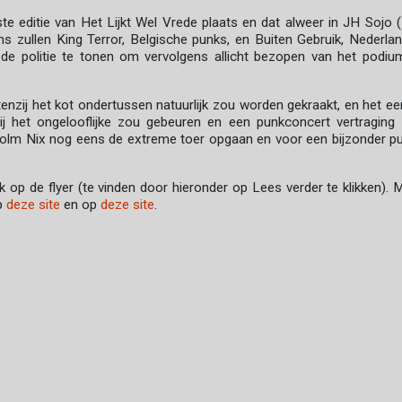
ste editie van Het Lijkt Wel Vrede plaats en dat alweer in JH Sojo 
s zullen King Terror, Belgische punks, en Buiten Gebruik, Nederla
de politie te tonen om vervolgens allicht bezopen van het podiu
nzij het kot ondertussen natuurlijk zou worden gekraakt, en het ee
ij het ongelooflijke zou gebeuren en een punkconcert vertraging
olm Nix nog eens de extreme toer opgaan en voor een bijzonder p
k op de flyer (te vinden door hieronder op Lees verder te klikken). 
op
deze site
en op
deze site
.