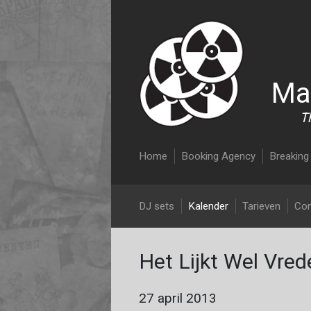
Ma
T
Main navigation
Home
Booking Agency
Breaking 
DJ Malcolm Nix
DJ sets
Kalender
Tarieven
Con
Het Lijkt Wel Vre
27 april 2013