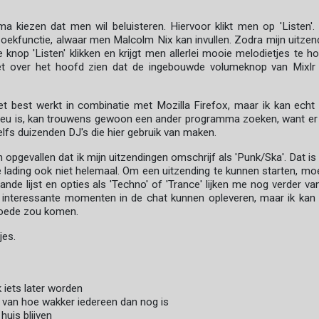
kiezen dat men wil beluisteren. Hiervoor klikt men op 'Listen'.
ekfunctie, alwaar men Malcolm Nix kan invullen. Zodra mijn uitzen
knop 'Listen' klikken en krijgt men allerlei mooie melodietjes te ho
et over het hoofd zien dat de ingebouwde volumeknop van Mixlr
het best werkt in combinatie met Mozilla Firefox, maar ik kan echt 
 beu is, kan trouwens gewoon een ander programma zoeken, want er 
lfs duizenden DJ's die hier gebruik van maken.
n opgevallen dat ik mijn uitzendingen omschrijf als 'Punk/Ska'. Dat is 
 lading ook niet helemaal. Om een uitzending te kunnen starten, moe
de lijst en opties als 'Techno' of 'Trance' lijken me nog verder va
g interessante momenten in de chat kunnen opleveren, maar ik kan 
goede zou komen.
jes.
 iets later worden
jk van hoe wakker iedereen dan nog is
 huis blijven