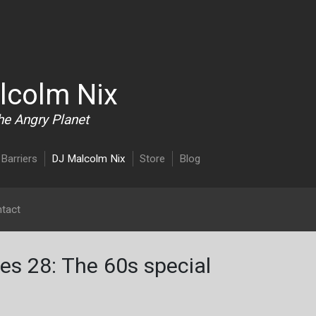
Overslaan en naar de inhoud gaan
lcolm Nix
he Angry Planet
Barriers
DJ Malcolm Nix
Store
Blog
tact
s 28: The 60s special