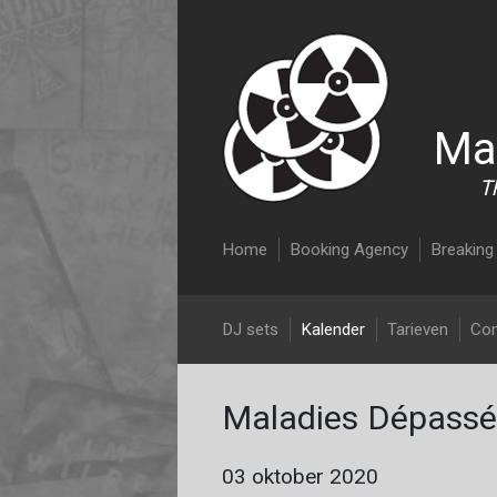
Ma
T
Main navigation
Home
Booking Agency
Breaking 
DJ Malcolm Nix
DJ sets
Kalender
Tarieven
Con
Maladies Dépassée
03 oktober 2020