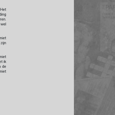
 Het
ding
ren.
 wel
niet
zijn
niet
t ik
n de
niet