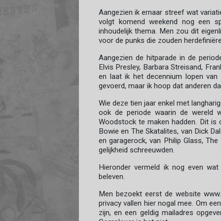
Aangezien ik ernaar streef wat variati
volgt komend weekend nog een spec
inhoudelijk thema. Men zou dit eigen
voor de punks die zouden herdefiniëre
Aangezien de hitparade in de periode
Elvis Presley, Barbara Streisand, Fra
en laat ik het decennium lopen van
gevoerd, maar ik hoop dat anderen dat
Wie deze tien jaar enkel met langharig
ook de periode waarin de wereld w
Woodstock te maken hadden. Dit is o
Bowie en The Skatalites, van Dick Da
en garagerock, van Philip Glass, Th
gelijkheid schreeuwden.
Hieronder vermeld ik nog even wat
beleven.
Men bezoekt eerst de website www.
privacy vallen hier nogal mee. Om een
zijn, en een geldig mailadres opge