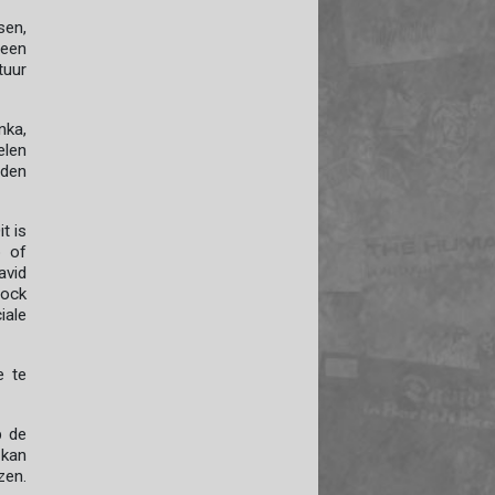
sen,
 een
tuur
nka,
elen
rden
t is
o of
avid
rock
iale
e te
p de
 kan
zen.