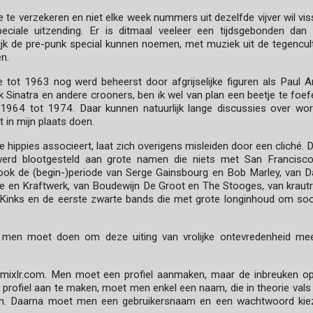
e te verzekeren en niet elke week nummers uit dezelfde vijver wil vis
iale uitzending. Er is ditmaal veeleer een tijdsgebonden dan
lijk de pre-punk special kunnen noemen, met muziek uit de tegencul
n.
 tot 1963 nog werd beheerst door afgrijselijke figuren als Paul A
nk Sinatra en andere crooners, ben ik wel van plan een beetje te foef
 1964 tot 1974. Daar kunnen natuurlijk lange discussies over wo
 in mijn plaats doen.
e hippies associeert, laat zich overigens misleiden door een cliché. Di
erd blootgesteld aan grote namen die niets met San Francisc
ok de (begin-)periode van Serge Gainsbourg en Bob Marley, van D
le en Kraftwerk, van Boudewijn De Groot en The Stooges, van kraut
e Kinks en de eerste zwarte bands die met grote longinhoud om soc
 men moet doen om deze uiting van vrolijke ontevredenheid me
mixlr.com. Men moet een profiel aanmaken, maar de inbreuken o
 profiel aan te maken, moet men enkel een naam, die in theorie vals
ven. Daarna moet men een gebruikersnaam en een wachtwoord kie