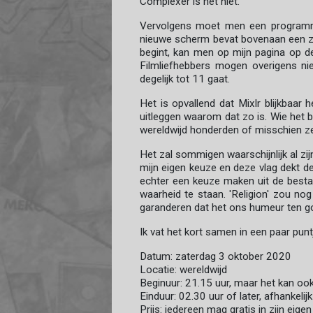
Complexer is het niet.
Vervolgens moet men een programma 
nieuwe scherm bevat bovenaan een zo
begint, kan men op mijn pagina op de 
Filmliefhebbers mogen overigens ni
degelijk tot 11 gaat.
Het is opvallend dat Mixlr blijkbaar 
uitleggen waarom dat zo is. Wie het
wereldwijd honderden of misschien ze
Het zal sommigen waarschijnlijk al zij
mijn eigen keuze en deze vlag dekt de
echter een keuze maken uit de bestaan
waarheid te staan. 'Religion' zou no
garanderen dat het ons humeur ten 
Ik vat het kort samen in een paar punt
Datum: zaterdag 3 oktober 2020
Locatie: wereldwijd
Beginuur: 21.15 uur, maar het kan ook
Einduur: 02.30 uur of later, afhankeli
Prijs: iedereen mag gratis in zijn eigen