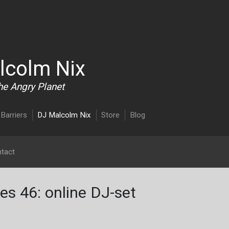
Overslaan en naar de inhoud gaan
lcolm Nix
he Angry Planet
Barriers
DJ Malcolm Nix
Store
Blog
tact
s 46: online DJ-set