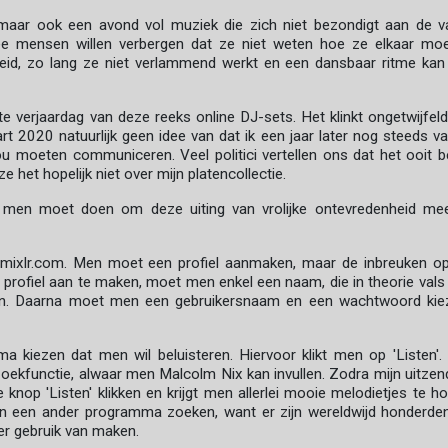
, maar ook een avond vol muziek die zich niet bezondigt aan de v
ee mensen willen verbergen dat ze niet weten hoe ze elkaar mo
eid, zo lang ze niet verlammend werkt en een dansbaar ritme kan
e verjaardag van deze reeks online DJ-sets. Het klinkt ongetwijfeld
t 2020 natuurlijk geen idee van dat ik een jaar later nog steeds va
u moeten communiceren. Veel politici vertellen ons dat het ooit b
het hopelijk niet over mijn platencollectie.
 men moet doen om deze uiting van vrolijke ontevredenheid me
mixlr.com. Men moet een profiel aanmaken, maar de inbreuken o
 profiel aan te maken, moet men enkel een naam, die in theorie vals
ven. Daarna moet men een gebruikersnaam en een wachtwoord kie
kiezen dat men wil beluisteren. Hiervoor klikt men op 'Listen'.
ekfunctie, alwaar men Malcolm Nix kan invullen. Zodra mijn uitzen
knop 'Listen' klikken en krijgt men allerlei mooie melodietjes te ho
n een ander programma zoeken, want er zijn wereldwijd honderde
er gebruik van maken.