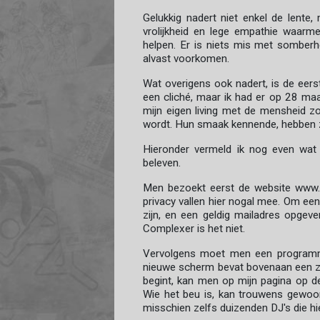
Gelukkig nadert niet enkel de lente
vrolijkheid en lege empathie waarm
helpen. Er is niets mis met somberh
alvast voorkomen.
Wat overigens ook nadert, is de eerst
een cliché, maar ik had er op 28 maar
mijn eigen living met de mensheid zo
wordt. Hun smaak kennende, hebben ze 
Hieronder vermeld ik nog even wat
beleven.
Men bezoekt eerst de website www.
privacy vallen hier nogal mee. Om een
zijn, en een geldig mailadres opge
Complexer is het niet.
Vervolgens moet men een programma 
nieuwe scherm bevat bovenaan een zo
begint, kan men op mijn pagina op de 
Wie het beu is, kan trouwens gewoo
misschien zelfs duizenden DJ's die hi