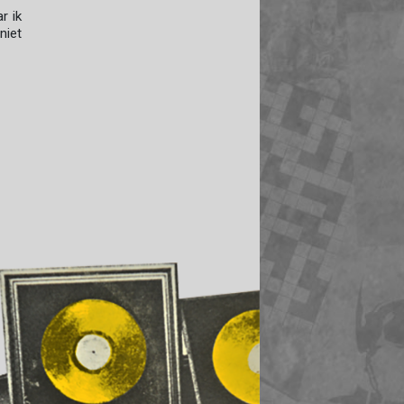
r ik
niet