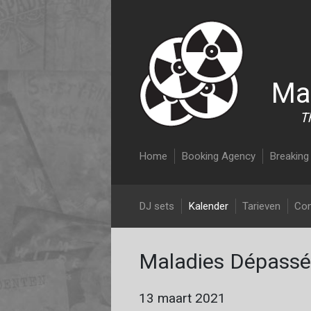
Ma
T
Main navigation
Home
Booking Agency
Breaking 
DJ Malcolm Nix
DJ sets
Kalender
Tarieven
Con
Maladies Dépassée
13 maart 2021