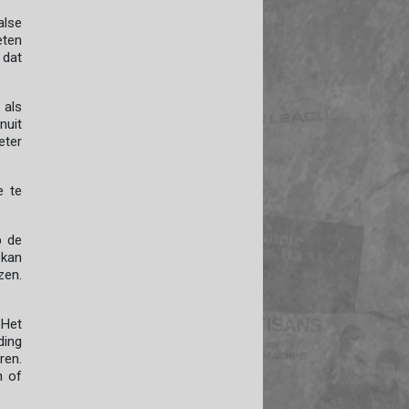
alse
eten
 dat
 als
nuit
eter
e te
p de
 kan
zen.
 Het
ding
ren.
n of