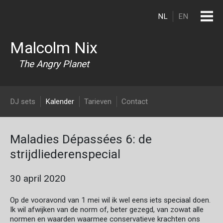
Overslaan en naar de inhoud gaan
NL
EN
Malcolm Nix
The Angry Planet
DJ Malcolm Nix
DJ sets
Kalender
Tarieven
Contact
Maladies Dépassées 6: de
strijdliederenspecial
30 april 2020
Op de vooravond van 1 mei wil ik wel eens iets speciaal doen.
Ik wil afwijken van de norm of, beter gezegd, van zowat alle
normen en waarden waarmee conservatieve krachten ons