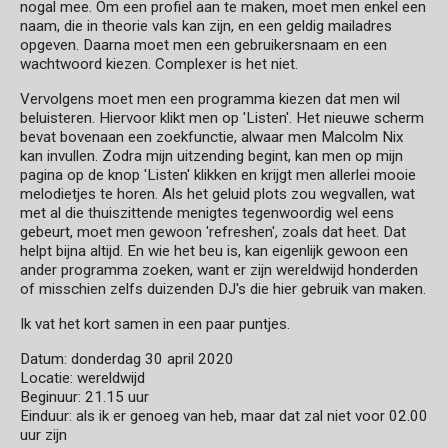
nogal mee. Om een profiel aan te maken, moet men enkel een
naam, die in theorie vals kan zijn, en een geldig mailadres
opgeven. Daarna moet men een gebruikersnaam en een
wachtwoord kiezen. Complexer is het niet.
Vervolgens moet men een programma kiezen dat men wil
beluisteren. Hiervoor klikt men op 'Listen'. Het nieuwe scherm
bevat bovenaan een zoekfunctie, alwaar men Malcolm Nix
kan invullen. Zodra mijn uitzending begint, kan men op mijn
pagina op de knop 'Listen' klikken en krijgt men allerlei mooie
melodietjes te horen. Als het geluid plots zou wegvallen, wat
met al die thuiszittende menigtes tegenwoordig wel eens
gebeurt, moet men gewoon 'refreshen', zoals dat heet. Dat
helpt bijna altijd. En wie het beu is, kan eigenlijk gewoon een
ander programma zoeken, want er zijn wereldwijd honderden
of misschien zelfs duizenden DJ's die hier gebruik van maken.
Ik vat het kort samen in een paar puntjes.
Datum: donderdag 30 april 2020
Locatie: wereldwijd
Beginuur: 21.15 uur
Einduur: als ik er genoeg van heb, maar dat zal niet voor 02.00
uur zijn