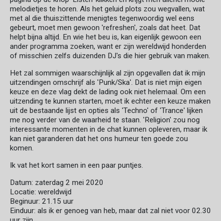
melodietjes te horen. Als het geluid plots zou wegvallen, wat
met al die thuiszittende menigtes tegenwoordig wel eens
gebeurt, moet men gewoon 'refreshen', zoals dat heet. Dat
helpt bijna altijd. En wie het beu is, kan eigenlijk gewoon een
ander programma zoeken, want er zijn wereldwijd honderden
of misschien zelfs duizenden DJ's die hier gebruik van maken.
Het zal sommigen waarschijnlijk al zijn opgevallen dat ik mijn
uitzendingen omschrijf als 'Punk/Ska'. Dat is niet mijn eigen
keuze en deze vlag dekt de lading ook niet helemaal. Om een
uitzending te kunnen starten, moet ik echter een keuze maken
uit de bestaande lijst en opties als 'Techno' of 'Trance' lijken
me nog verder van de waarheid te staan. 'Religion' zou nog
interessante momenten in de chat kunnen opleveren, maar ik
kan niet garanderen dat het ons humeur ten goede zou
komen.
Ik vat het kort samen in een paar puntjes.
Datum: zaterdag 2 mei 2020
Locatie: wereldwijd
Beginuur: 21.15 uur
Einduur: als ik er genoeg van heb, maar dat zal niet voor 02.30
uur zijn