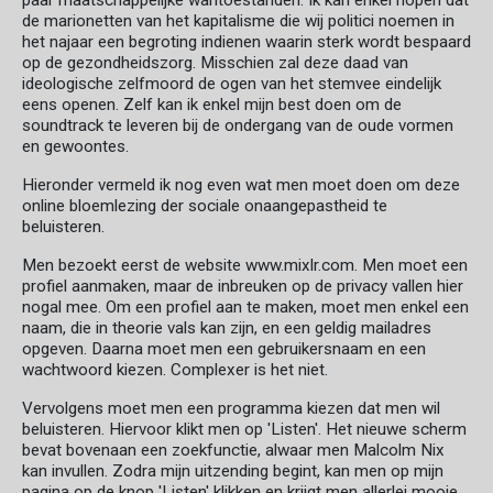
paar maatschappelijke wantoestanden. Ik kan enkel hopen dat
de marionetten van het kapitalisme die wij politici noemen in
het najaar een begroting indienen waarin sterk wordt bespaard
op de gezondheidszorg. Misschien zal deze daad van
ideologische zelfmoord de ogen van het stemvee eindelijk
eens openen. Zelf kan ik enkel mijn best doen om de
soundtrack te leveren bij de ondergang van de oude vormen
en gewoontes.
Hieronder vermeld ik nog even wat men moet doen om deze
online bloemlezing der sociale onaangepastheid te
beluisteren.
Men bezoekt eerst de website www.mixlr.com. Men moet een
profiel aanmaken, maar de inbreuken op de privacy vallen hier
nogal mee. Om een profiel aan te maken, moet men enkel een
naam, die in theorie vals kan zijn, en een geldig mailadres
opgeven. Daarna moet men een gebruikersnaam en een
wachtwoord kiezen. Complexer is het niet.
Vervolgens moet men een programma kiezen dat men wil
beluisteren. Hiervoor klikt men op 'Listen'. Het nieuwe scherm
bevat bovenaan een zoekfunctie, alwaar men Malcolm Nix
kan invullen. Zodra mijn uitzending begint, kan men op mijn
pagina op de knop 'Listen' klikken en krijgt men allerlei mooie