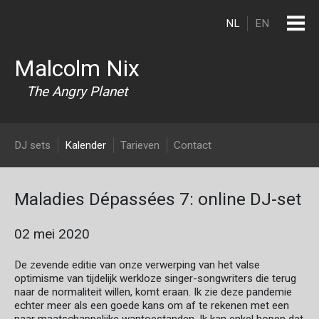
Overslaan en naar de inhoud gaan
NL
EN
Malcolm Nix
The Angry Planet
DJ Malcolm Nix
DJ sets
Kalender
Tarieven
Contact
Maladies Dépassées 7: online DJ-set
02 mei 2020
De zevende editie van onze verwerping van het valse
optimisme van tijdelijk werkloze singer-songwriters die terug
naar de normaliteit willen, komt eraan. Ik zie deze pandemie
echter meer als een goede kans om af te rekenen met een