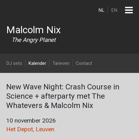
Overslaan en naar de inhoud gaan
NL
EN
Malcolm Nix
The Angry Planet
DJ Malcolm Nix
DJ sets
Kalender
Tarieven
Contact
New Wave Night: Crash Course in
Science + afterparty met The
Whatevers & Malcolm Nix
10 november 2026
Het Depot, Leuven