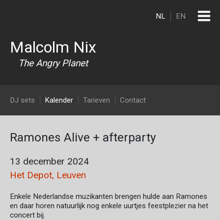
Overslaan en naar de inhoud gaan
NL
EN
Malcolm Nix
The Angry Planet
DJ Malcolm Nix
DJ sets
Kalender
Tarieven
Contact
Ramones Alive + afterparty
13 december 2024
Het Depot, Leuven
Enkele Nederlandse muzikanten brengen hulde aan Ramones
en daar horen natuurlijk nog enkele uurtjes feestplezier na het
concert bij.