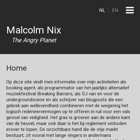
Overslaan en naar de inhoud gaan
NL
EN
Malcolm Nix
The Angry Planet
Home
Op deze site vindt men informatie over mijn activiteiten als
booking agent, als programmator van het jaarlijks alternatief
muziekfestival Breaking Barriers, als DJ van en voor de
undergroundscene en als schrijver van blogposts die een
gebrek aan wellevendheid combineren met de weigering het
logisch redeneervermogen op te offeren in ruil voor een vals
gevoel van veiligheid. Het gras is groener aan de andere kant
van de heuvel, maar ook daar is het bij reglement verboden
erover te lopen. De onzichtbare hand die de vrije markt
bestuurt, zit vooral met lange vingers in andermans