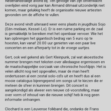
Nederlandstalige avond bij. Ten gevolge van zijn onverwacht
overlijden eind vorig jaar kan Armand ditmaal uitzonderlijk niet
komen, maar gelukkig heeft de organisatie nieuwe artiesten
gevonden om de affiche te vullen.
Deze avond vindt uiteraard weer eens plaats in jeugdhuis Sojo
(Eén-meilaan, Kessel-Lo). Er is een ruime parking en de zaal
is gemakkelijk te bereiken met het openbaar vervoer. Wie het
kan opbrengen het gigantisch bedrag van 5 euro op te
hoesten, kan vanaf 20.00 uur genieten van een paar live
concerten en een afterparty tot in de vroege uurtjes.
Gert, ook wel gekend als Gert Kleinpunk, zal wat akoestische
nummer brengen met teksten over alledaagse ergernissen en
de maatschappelijke oorzaak van chronische hoofdpijn. Het is
velen allicht nog niet opgevallen, maar de man heeft
ondertussen al een zestal solo-cd's uit en heeft dus al een
mooie catalogus bijeengepend om songs uit te kiezen die er
meteen de sfeer in kunnnen brengen. Dit concert is
aangekondigd als alweer een nieuwe cd-voorstelling, maar
over vorm of inhoud van die nieuwe schijf heb ik nog geen
informatie ontvangen.
Clochard is een Leuvense folkband die, ondanks de Frans