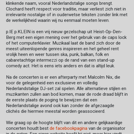
klinkende naam, vooral Nederlandstalige songs brengt.
Clochard heeft respect voor traditie, maar verliest zich niet in
irrelevante nostalgie of in ouderwetse teksten zonder link met
de werkelijkheid waarin wij nu eenmaal moeten leven.
p.IE p.KLEIN is een vrij nieuw gezelschap uit Heist-Op-Den-
Berg met een eigen mening over het gebruik van de caps lock
of het computerklavier. Muzikaal laat de band zich door de
meest uiteenlopende genres inspireren en het geheel rent
vrolijk heen en weer tussen ska, punk, balkan, folk en
cabaretachtige intermezzi op de rand van een stand-up
comedy act. Het is eens iets anders en dat is altijd leuk.
Na de concerten is er een afterparty met Malcolm Nix, die
voor de gelegenheid een exclusieve en volledig
Nederlandstalige DJ-set zal spelen. Alle alternatieve stijlen en
muzikanten zullen aan bod komen, maar de rode draad blijft in
de eerste plaats de poging te bewijzen dat een
Nederlandstalige avond ook kan zonder de afgezaagde
clichés die hiermee meestal worden geassocieerd.
Wie graag op de hoogte blijft van dit en andere gelijkaardige
concerten houdt best
de facebookpagina
van de organisator