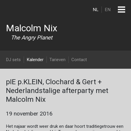
Overslaan en naar de inhoud gaan
NL
EN
Malcolm Nix
The Angry Planet
DJ Malcolm Nix
DJ sets
Kalender
Tarieven
Contact
pIE p.KLEIN, Clochard & Gert +
Nederlandstalige afterparty met
Malcolm Nix
19 november 2016
Het najaar wordt weer druk en daar hoort traditiegetrouw een