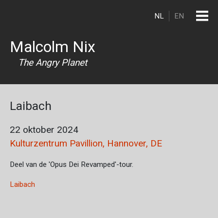
Overslaan en naar de inhoud gaan
NL
EN
Malcolm Nix
The Angry Planet
Laibach
22 oktober 2024
Kulturzentrum Pavillion, Hannover, DE
Deel van de 'Opus Dei Revamped'-tour.
Laibach